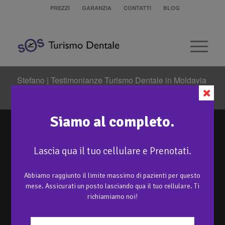
PREZZI
GARANZIA
CONTATTI
BLOG
Stefano | Testimonianze Turismo Dentale in Moldavia
Sei in:
Home
/
Trattamenti
/
Protesi semi-rimovibile con attacchi locator
/
Stefano | Testimonianze Turismo Dentale in Moldavia
Siamo al completo.
Lascia qua il tuo cellulare e Prenotati.
Abbiamo raggiunto il limite massimo di pazienti per questo
mese. Assicurati un posto lasciando qua il tuo cellulare. Ti
richiamiamo noi!