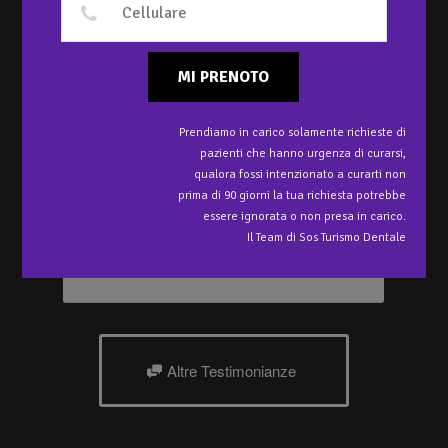
PAZIENTE
MI PRENOTO
POLICLINICO SOS
TURISMO DENTALE
Prendiamo in carico solamente richieste di
pazienti che hanno urgenza di curarsi,
Autore
Policlinico Odontoiatrico Sos Turismo
qualora fossi intenzionato a curarti non
Dentale, Chisinau, Moldavia.
prima di 90 giorni la tua richiesta potrebbe
Stefano ci racconta come ha risparmiato fino al 90% in Moldavia!
essere ignorata o non presa in carico.
Il Team di Sos Turismo Dentale
Policlinico Sos Turismo Dentale
Altre Testimonianze