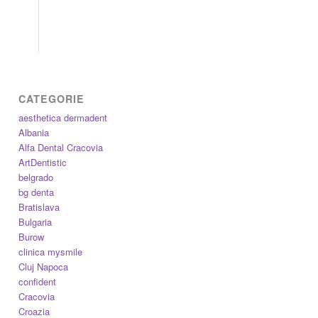
CATEGORIE
aesthetica dermadent
Albania
Alfa Dental Cracovia
ArtDentistic
belgrado
bg denta
Bratislava
Bulgaria
Burow
clinica mysmile
Cluj Napoca
confident
Cracovia
Croazia