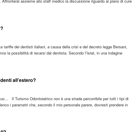
e. Affronterai assieme allo staff medico la discussione riguardo al piano di cure
o?
 tariffe dei dentisti italiani, a causa della crisi e del decreto legge Bersani,
 la possibilità di recarsi dal dentista. Secondo l’Istat, in una indagine
denti all’estero?
uo… Il Turismo Odontoiatrico non è una strada percorribile per tutti i tipi di
lenco i parametri che, secondo il mio personale parere, dovresti prendere in
li?