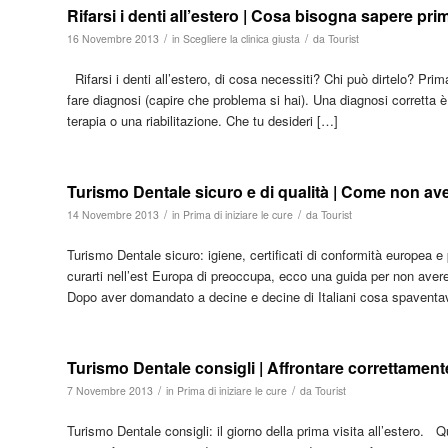
Rifarsi i denti all’estero | Cosa bisogna sapere prim
/
/
16 Novembre 2013
in
Scegliere la clinica giusta
da
Tourist
Rifarsi i denti all’estero, di cosa necessiti? Chi può dirtelo? Prima
fare diagnosi (capire che problema si hai). Una diagnosi corrett
terapia o una riabilitazione. Che tu desideri […]
Turismo Dentale sicuro e di qualità | Come non ave
/
/
14 Novembre 2013
in
Prima di iniziare le cure
da
Tourist
Turismo Dentale sicuro: igiene, certificati di conformità europea 
curarti nell’est Europa di preoccupa, ecco una guida per non avere du
Dopo aver domandato a decine e decine di Italiani cosa spaventa
Turismo Dentale consigli | Affrontare correttamente
/
/
7 Novembre 2013
in
Prima di iniziare le cure
da
Tourist
Turismo Dentale consigli: il giorno della prima visita all’estero. Qu