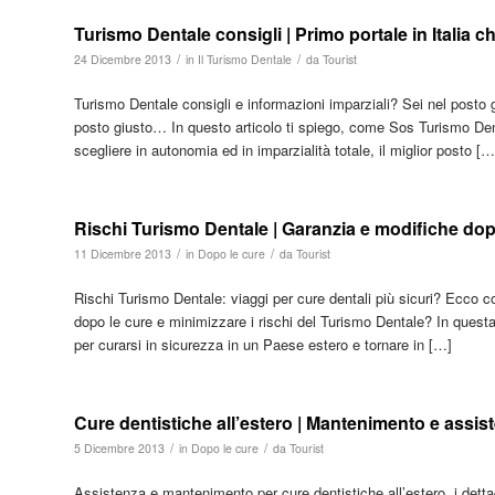
Turismo Dentale consigli | Primo portale in Italia c
/
/
24 Dicembre 2013
in
Il Turismo Dentale
da
Tourist
Turismo Dentale consigli e informazioni imparziali? Sei nel posto
posto giusto… In questo articolo ti spiego, come Sos Turismo Dental
scegliere in autonomia ed in imparzialità totale, il miglior posto […
Rischi Turismo Dentale | Garanzia e modifiche dopo
/
/
11 Dicembre 2013
in
Dopo le cure
da
Tourist
Rischi Turismo Dentale: viaggi per cure dentali più sicuri? Ecco 
dopo le cure e minimizzare i rischi del Turismo Dentale? In quest
per curarsi in sicurezza in un Paese estero e tornare in […]
Cure dentistiche all’estero | Mantenimento e assi
/
/
5 Dicembre 2013
in
Dopo le cure
da
Tourist
Assistenza e mantenimento per cure dentistiche all’estero, i dettag