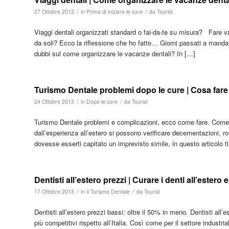
/
/
27 Ottobre 2013
in
Prima di iniziare le cure
da
Tourist
Viaggi dentali organizzati standard o fai-da-te su misura? Fare v
da soli? Ecco la riflessione che ho fatto… Giorni passati a mandar
dubbi sul come organizzare le vacanze dentali? In […]
Turismo Dentale problemi dopo le cure | Cosa fare u
/
/
24 Ottobre 2013
in
Dopo le cure
da
Tourist
Turismo Dentale problemi e complicazioni, ecco come fare. Come c
dall’esperienza all’estero si possono verificare decementazioni, rottu
dovesse esserti capitato un imprevisto simile, in questo articolo ti 
Dentisti all’estero prezzi | Curare i denti all’estero 
/
/
17 Ottobre 2013
in
Il Turismo Dentale
da
Tourist
Dentisti all’estero prezzi bassi: oltre il 50% in meno. Dentisti all
più competitivi rispetto all’Italia. Così come per il settore industr