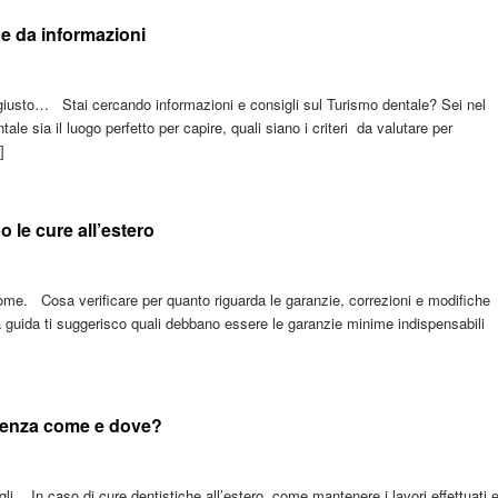
he da informazioni
 giusto… Stai cercando informazioni e consigli sul Turismo dentale? Sei nel
e sia il luogo perfetto per capire, quali siano i criteri da valutare per
]
 le cure all’estero
come. Cosa verificare per quanto riguarda le garanzie, correzioni e modifiche
a guida ti suggerisco quali debbano essere le garanzie minime indispensabili
stenza come e dove?
li. In caso di cure dentistiche all’estero, come mantenere i lavori effettuati 