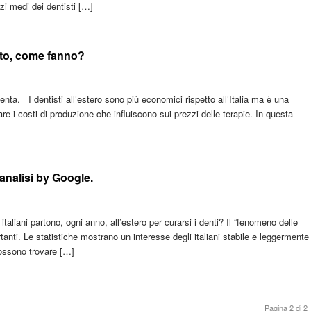
zi medi dei dentisti […]
osto, come fanno?
venta. I dentisti all’estero sono più economici rispetto all’Italia ma è una
zare i costi di produzione che influiscono sui prezzi delle terapie. In questa
analisi by Google.
taliani partono, ogni anno, all’estero per curarsi i denti? Il “fenomeno delle
tanti. Le statistiche mostrano un interesse degli italiani stabile e leggermente
possono trovare […]
Pagina 2 di 2