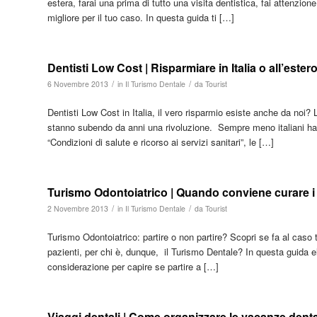
estera, farai una prima di tutto una visita dentistica, fai attenzion
migliore per il tuo caso. In questa guida ti […]
Dentisti Low Cost | Risparmiare in Italia o all’ester
/
/
6 Novembre 2013
in
Il Turismo Dentale
da
Tourist
Dentisti Low Cost in Italia, il vero risparmio esiste anche da noi? Le
stanno subendo da anni una rivoluzione. Sempre meno italiani hanno
“Condizioni di salute e ricorso ai servizi sanitari”, le […]
Turismo Odontoiatrico | Quando conviene curare i 
/
/
2 Novembre 2013
in
Il Turismo Dentale
da
Tourist
Turismo Odontoiatrico: partire o non partire? Scopri se fa al caso t
pazienti, per chi è, dunque, il Turismo Dentale? In questa guida e
considerazione per capire se partire a […]
Viaggi dentali | Come organizzare le vacanze denta