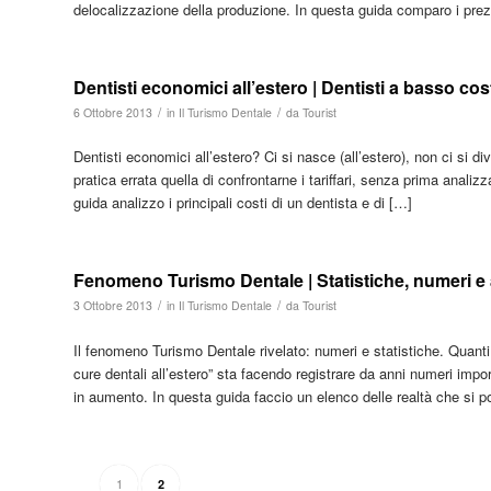
delocalizzazione della produzione. In questa guida comparo i prez
Dentisti economici all’estero | Dentisti a basso c
/
/
6 Ottobre 2013
in
Il Turismo Dentale
da
Tourist
Dentisti economici all’estero? Ci si nasce (all’estero), non ci si di
pratica errata quella di confrontarne i tariffari, senza prima analiz
guida analizzo i principali costi di un dentista e di […]
Fenomeno Turismo Dentale | Statistiche, numeri e 
/
/
3 Ottobre 2013
in
Il Turismo Dentale
da
Tourist
Il fenomeno Turismo Dentale rivelato: numeri e statistiche. Quanti i
cure dentali all’estero” sta facendo registrare da anni numeri impor
in aumento. In questa guida faccio un elenco delle realtà che si 
1
2