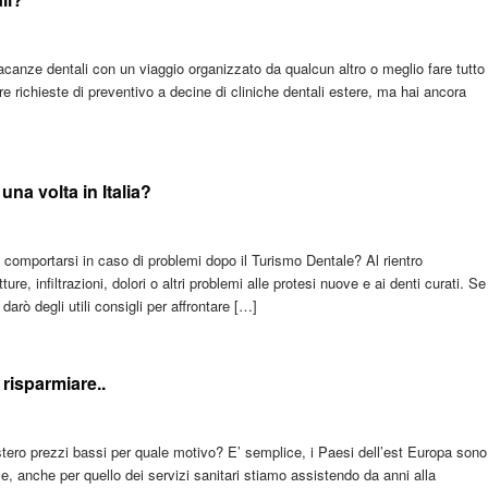
acanze dentali con un viaggio organizzato da qualcun altro o meglio fare tutto
e richieste di preventivo a decine di cliniche dentali estere, ma hai ancora
na volta in Italia?
omportarsi in caso di problemi dopo il Turismo Dentale? Al rientro
re, infiltrazioni, dolori o altri problemi alle protesi nuove e ai denti curati. Se
darò degli utili consigli per affrontare […]
e risparmiare..
’estero prezzi bassi per quale motivo? E’ semplice, i Paesi dell’est Europa sono
iale, anche per quello dei servizi sanitari stiamo assistendo da anni alla