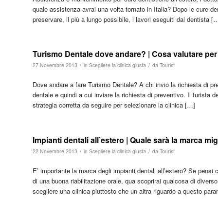
quale assistenza avrai una volta tornato in Italia? Dopo le cure de
preservare, il più a lungo possibile, i lavori eseguiti dal dentista [
Turismo Dentale dove andare? | Cosa valutare per f
/
/
27 Novembre 2013
in
Scegliere la clinica giusta
da
Tourist
Dove andare a fare Turismo Dentale? A chi invio la richiesta di p
dentale e quindi a cui inviare la richiesta di preventivo. Il turista 
strategia corretta da seguire per selezionare la clinica […]
Impianti dentali all’estero | Quale sarà la marca mig
/
/
22 Novembre 2013
in
Scegliere la clinica giusta
da
Tourist
E’ importante la marca degli impianti dentali all’estero? Se pensi c
di una buona riabilitazione orale, qua scoprirai qualcosa di diver
scegliere una clinica piuttosto che un altra riguardo a questo pa