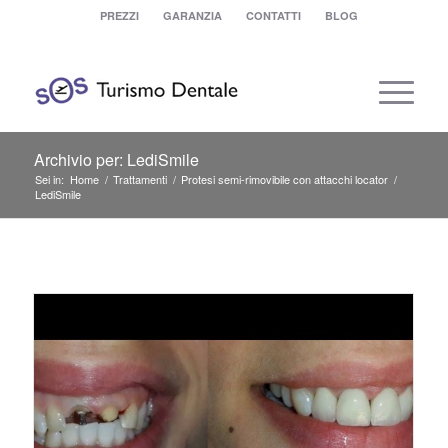
PREZZI
GARANZIA
CONTATTI
BLOG
Archivio per: LediSmile
Sei in:
Home
/
Trattamenti
/
Protesi semi-rimovibile con attacchi locator
/
LediSmile