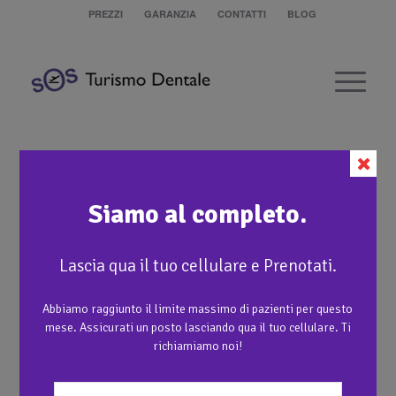
PREZZI
GARANZIA
CONTATTI
BLOG
Impianto singolo su incisivo centrale
Siamo al completo.
Lascia qua il tuo cellulare e Prenotati.
2
3
1
Abbiamo raggiunto il limite massimo di pazienti per questo
mese. Assicurati un posto lasciando qua il tuo cellulare. Ti
richiamiamo noi!