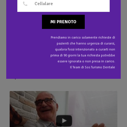
1
Caspule Metallo-Ceramica
MI PRENOTO
2
Capsule Metallo-Ceramica su impianti
Prendiamo in carico solamente richieste di
3
pazienti che hanno urgenza di curarsi,
Capsula Metallo Ceramica
qualora fossi intenzionato a curarti non
prima di 90 giorni la tua richiesta potrebbe
essere ignorata o non presa in carico.
Il Team di Sos Turismo Dentale
Ti potrebbe interessare anche…