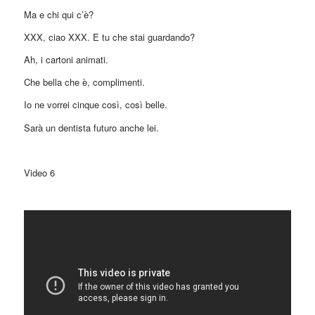
Ma e chi qui c’è?
XXX, ciao XXX. E tu che stai guardando?
Ah, i cartoni animati.
Che bella che è, complimenti.
Io ne vorrei cinque così, così belle.
Sarà un dentista futuro anche lei.
Video 6
Siamo al completo.
Lascia qua il tuo cellulare e Prenotati.
Abbiamo raggiunto il limite massimo di pazienti per