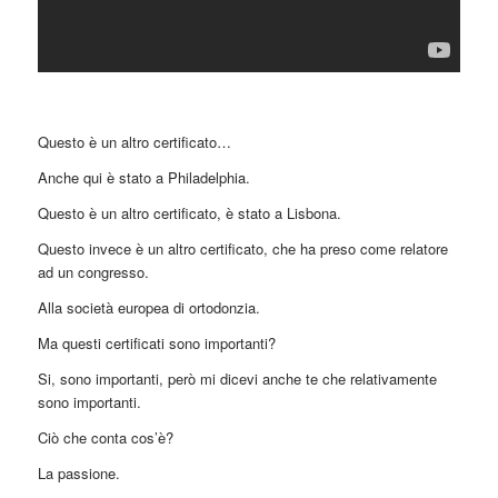
questo mese. Assicurati un posto lasciando qua il tuo
cellulare. Ti richiamiamo noi!
Questo è un altro certificato…
Anche qui è stato a Philadelphia.
MI PRENOTO
Questo è un altro certificato, è stato a Lisbona.
Questo invece è un altro certificato, che ha preso come relatore
Prendiamo in carico solamente richieste di
ad un congresso.
pazienti che hanno urgenza di curarsi,
qualora fossi intenzionato a curarti non
Alla società europea di ortodonzia.
prima di 90 giorni la tua richiesta potrebbe
Ma questi certificati sono importanti?
essere ignorata o non presa in carico.
Il Team di Sos Turismo Dentale
Si, sono importanti, però mi dicevi anche te che relativamente
sono importanti.
Ciò che conta cos’è?
La passione.