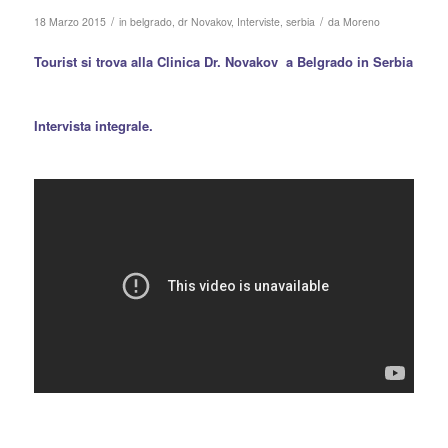
/
/
18 Marzo 2015
in
belgrado
,
dr Novakov
,
Interviste
,
serbia
da
Moreno
Tourist si trova alla
Clinica Dr. Novakov
a Belgrado in Serbia
Intervista integrale.