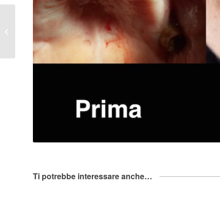
Capsule in zirconio e
ceramica più ponti in
metallo e ceramica
Ti potrebbe interessare anche…