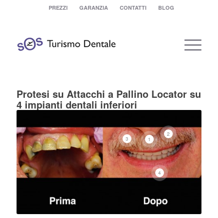
PREZZI
GARANZIA
CONTATTI
BLOG
Protesi su Attacchi a Pallino Locator su
4 impianti dentali inferiori
2
3
1
4