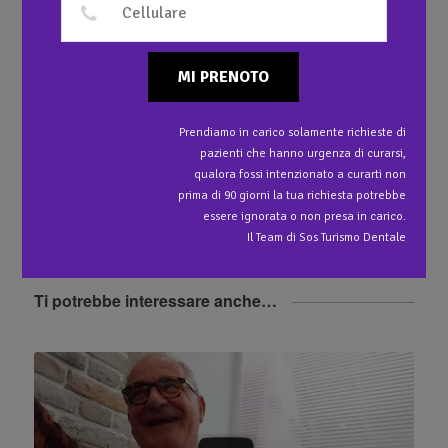
1
Ponte in Metallo Ceramica superiore
MI PRENOTO
2
Ponte in Metallo Ceramica inferiore
Prendiamo in carico solamente richieste di
pazienti che hanno urgenza di curarsi,
3
Ponte in Metallo Ceramica su impianti molari
qualora fossi intenzionato a curarti non
inferiori
prima di 90 giorni la tua richiesta potrebbe
essere ignorata o non presa in carico.
Il Team di Sos Turismo Dentale
Ti potrebbe interessare anche…