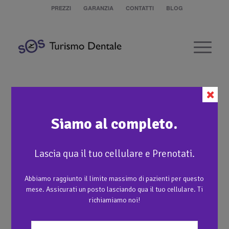
PREZZI
GARANZIA
CONTATTI
BLOG
Ponti in Metallo-Ceramica su denti
naturali e impianti
Siamo al completo.
1
Lascia qua il tuo cellulare e Prenotati.
3
Abbiamo raggiunto il limite massimo di pazienti per questo
2
mese. Assicurati un posto lasciando qua il tuo cellulare. Ti
richiamiamo noi!