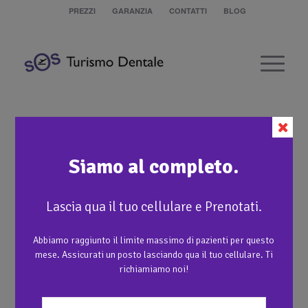
PREZZI
GARANZIA
CONTATTI
BLOG
Ponte metallo ceramica All on 6
Siamo al completo.
1
Lascia qua il tuo cellulare e Prenotati.
Abbiamo raggiunto il limite massimo di pazienti per questo
mese. Assicurati un posto lasciando qua il tuo cellulare. Ti
richiamiamo noi!
1
Denti fissi all on 6