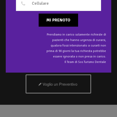
ESISTONO FALSI
MI PRENOTO
DENTISTI IN
CROAZIA?
Prendiamo in carico solamente richieste di
pazienti che hanno urgenza di curarsi,
Autore
Studio Smile, Fiume, Croazia.
qualora fossi intenzionato a curarti non
A quanto pare in Croazia è difficile aprire attività se non si hanno
prima di 90 giorni la tua richiesta potrebbe
le autorizzazioni necessarie e se non si possiede la laurea…
essere ignorata o non presa in carico.
Ecco cosa ci hanno risposto.
Il Team di Sos Turismo Dentale
Voglio un Preventivo