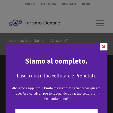
PREZZI
GARANZIA
CONTATTI
BLOG
Esistono falsi dentisti in Croazia?
Sei in:
Home
/
Trattamenti
/
Protesi semi-rimovibile con attacchi locator
/
Esistono falsi dentisti in Croazia?
Siamo al completo.
Lascia qua il tuo cellulare e Prenotati.
Abbiamo raggiunto il limite massimo di pazienti per questo
mese. Assicurati un posto lasciando qua il tuo cellulare. Ti
richiamiamo noi!