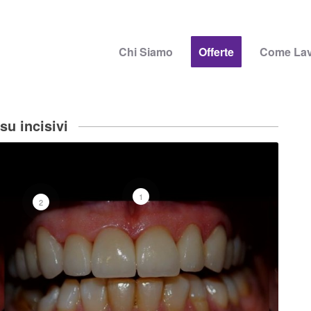
Chi Siamo
Offerte
Come La
su incisivi
1
2