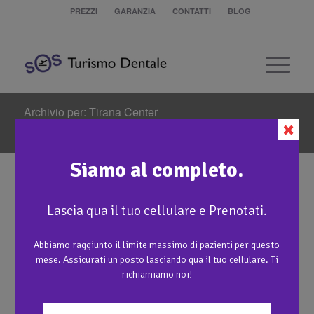
PREZZI
GARANZIA
CONTATTI
BLOG
Archivio per: Tirana Center
Sei in:
Home
/
Trattamenti
/
Protesi semi-rimovibile con attacchi locator
/
Tirana Center
Siamo al completo.
Lascia qua il tuo cellulare e Prenotati.
Abbiamo raggiunto il limite massimo di pazienti per questo
mese. Assicurati un posto lasciando qua il tuo cellulare. Ti
richiamiamo noi!