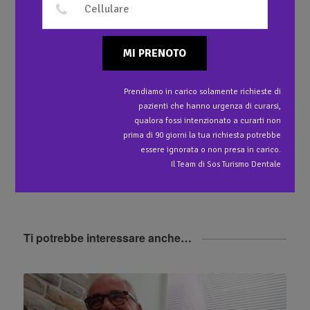
1
Ponte in metallo e Ceramica su denti anteriori
MI PRENOTO
2
Protesi mobile sui denti posteriori con attacchi di
Prendiamo in carico solamente richieste di
precisione
pazienti che hanno urgenza di curarsi,
qualora fossi intenzionato a curarti non
prima di 90 giorni la tua richiesta potrebbe
3
Capsule singole in metallo e ceramica sui denti
essere ignorata o non presa in carico.
inferiori
Il Team di Sos Turismo Dentale
Ti potrebbe interessare anche…