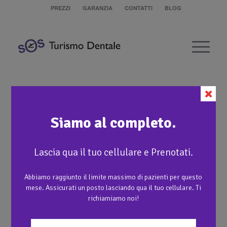
PREZZI
GARANZIA
CONTATTI
BLOG
Protesi rimovibile con Attacchi di
Precisione e Capsule in Metallo
Ceramica
Siamo al completo.
1
2
Lascia qua il tuo cellulare e Prenotati.
Abbiamo raggiunto il limite massimo di pazienti per questo
mese. Assicurati un posto lasciando qua il tuo cellulare. Ti
3
richiamiamo noi!