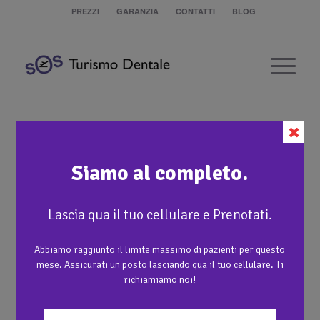
PREZZI
GARANZIA
CONTATTI
BLOG
Riabilitazione complessa, impianti
dentali, Faccette e Capsule in ceramica
integrale
Siamo al completo.
Lascia qua il tuo cellulare e Prenotati.
1
Abbiamo raggiunto il limite massimo di pazienti per questo
mese. Assicurati un posto lasciando qua il tuo cellulare. Ti
richiamiamo noi!