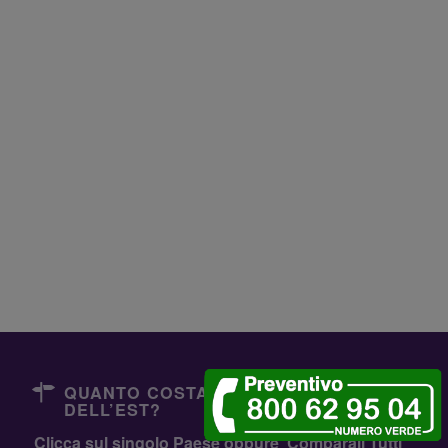
QUANTO COSTANO I DENTISTI
DELL’EST?
Clicca sul singolo Paese oppure
Comparali Tutti