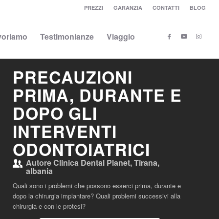
PREZZI
GARANZIA
CONTATTI
BLOG
voriamo
Testimonianze
Viaggio
PRECAUZIONI
PRIMA, DURANTE E
DOPO GLI
INTERVENTI
ODONTOIATRICI
Autore
Clinica Dental Planet, Tirana,
albania
Quali sono i problemi che possono esserci prima, durante e
dopo la chirurgia implantare? Quali problemi successivi alla
chirurgia e con le protesi?