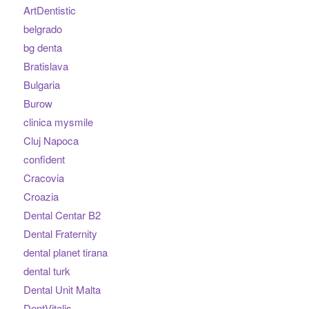
ArtDentistic
belgrado
bg denta
Bratislava
Bulgaria
Burow
clinica mysmile
Cluj Napoca
confident
Cracovia
Croazia
Dental Centar B2
Dental Fraternity
dental planet tirana
dental turk
Dental Unit Malta
DentVitalis