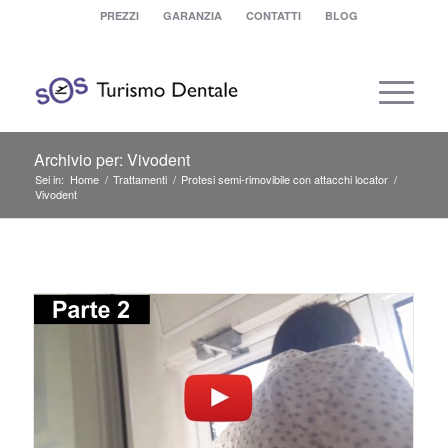
PREZZI
GARANZIA
CONTATTI
BLOG
Archivio per: Vivodent
Sei in:
Home
/
Trattamenti
/
Protesi semi-rimovibile con attacchi locator
/
Vivodent