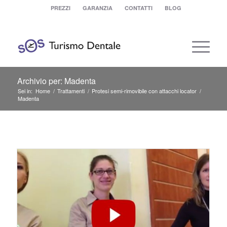
PREZZI
GARANZIA
CONTATTI
BLOG
Archivio per: Madenta
Sei in:
Home
/
Trattamenti
/
Protesi semi-rimovibile con attacchi locator
/
Madenta