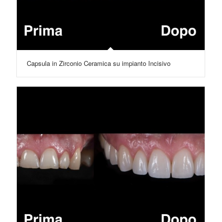
Capsula in Zirconio Ceramica su impianto Incisivo