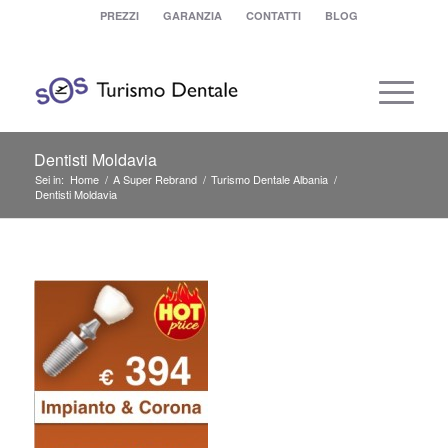
PREZZI
GARANZIA
CONTATTI
BLOG
Dentisti Moldavia
Sei in:
Home
/
A Super Rebrand
/
Turismo Dentale Albania
/
Dentisti Moldavia