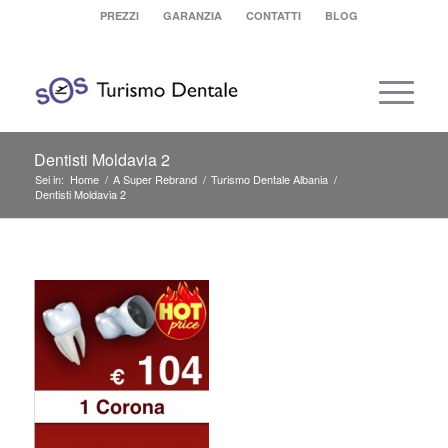
PREZZI
GARANZIA
CONTATTI
BLOG
Dentisti Moldavia 2
Sei in:
Home
/
A Super Rebrand
/
Turismo Dentale Albania
/
Dentisti Moldavia 2