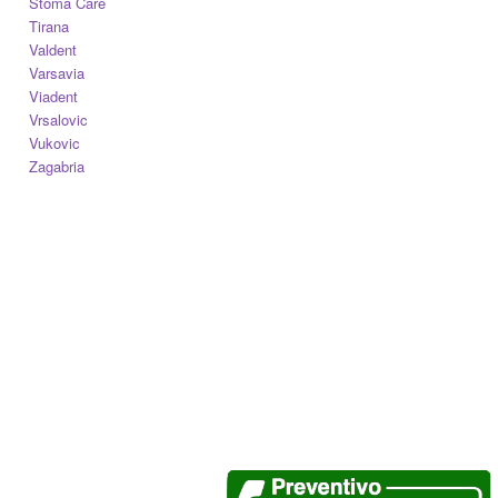
Stoma Care
Tirana
Valdent
Varsavia
Viadent
Vrsalovic
Vukovic
Zagabria