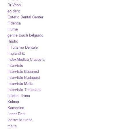
Dr Vrioni
eo dent
Estetic Dental Center
Fidentia
Fiume
gentle touch belgrado
Hristic
Il Turismo Dentale
ImplantFix
IndexMedica Cracovia
Interviste
Interviste Bucarest
Interviste Budapest
Interviste Malta
Interviste Timisoara
italdent tirana
Kalmar
Komadina
Laser Dent
ledismile tirana
malta