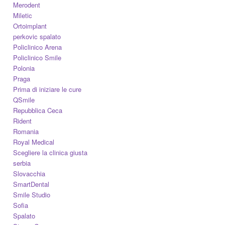
Merodent
Miletic
Ortoimplant
perkovic spalato
Policlinico Arena
Policlinico Smile
Polonia
Praga
Prima di iniziare le cure
QSmile
Repubblica Ceca
Rident
Romania
Royal Medical
Scegliere la clinica giusta
serbia
Slovacchia
SmartDental
Smile Studio
Sofia
Spalato