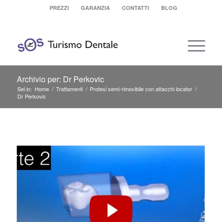
PREZZI
GARANZIA
CONTATTI
BLOG
Archivio per: Dr Perkovic
Sei in:
Home
/
Trattamenti
/
Protesi semi-rimovibile con attacchi locator
/
Dr Perkovic