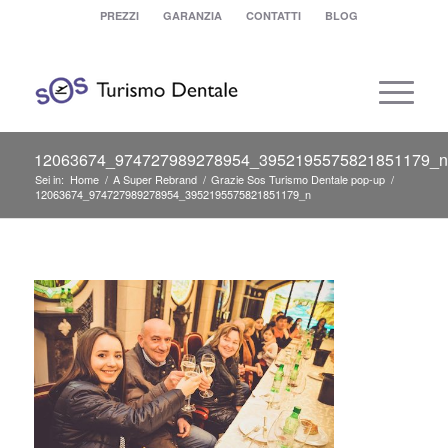
PREZZI
GARANZIA
CONTATTI
BLOG
12063674_974727989278954_3952195575821851179_n
Sei in:
Home
/
A Super Rebrand
/
Grazie Sos Turismo Dentale pop-up
/
12063674_974727989278954_3952195575821851179_n