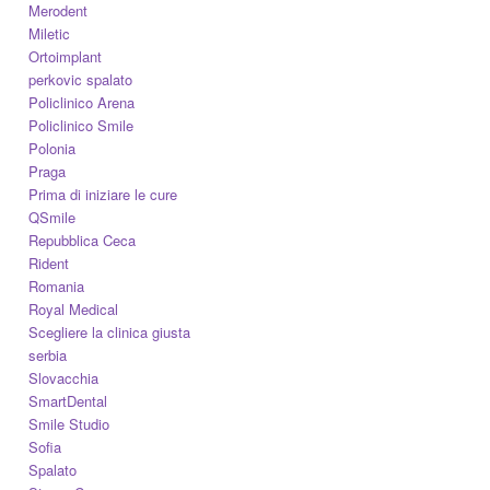
Merodent
Miletic
Ortoimplant
perkovic spalato
Policlinico Arena
Policlinico Smile
Polonia
Praga
Prima di iniziare le cure
QSmile
Repubblica Ceca
Rident
Romania
Royal Medical
Scegliere la clinica giusta
serbia
Slovacchia
SmartDental
Smile Studio
Sofia
Spalato