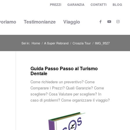
PREZZI
GARANZIA
CONTATTI
BLOG
voriamo
Testimonianze
Viaggio
Sei in:
Home
/
A Super Rebrand
/
Croazia Tour
/
IMG_9527
Guida Passo Passo al Turismo
Dentale
Come richiedere un preventivo? Come
Comparare i Prezzi? Quali Garanzie? Come
scegliere? Cosa Valutare per scegliere? In
caso di problemi? Come organizzare il viaggio?