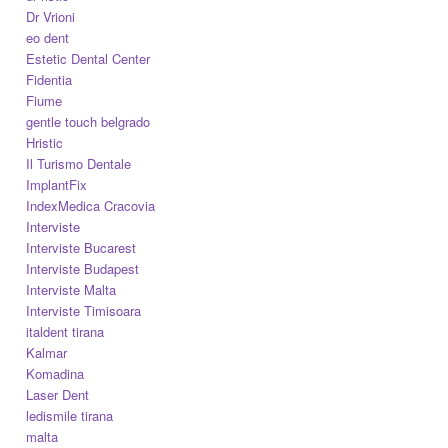
Dr Vrioni
eo dent
Estetic Dental Center
Fidentia
Fiume
gentle touch belgrado
Hristic
Il Turismo Dentale
ImplantFix
IndexMedica Cracovia
Interviste
Interviste Bucarest
Interviste Budapest
Interviste Malta
Interviste Timisoara
italdent tirana
Kalmar
Komadina
Laser Dent
ledismile tirana
malta