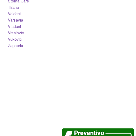
Stoma Care
Tirana
Valdent
Varsavia
Viadent
Vrsalovic
Vukovic
Zagabria