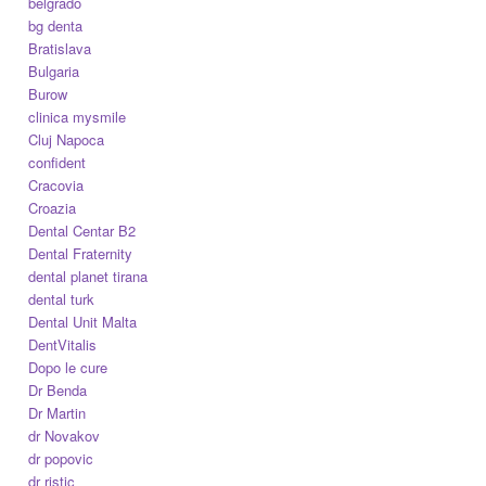
belgrado
bg denta
Bratislava
Bulgaria
Burow
clinica mysmile
Cluj Napoca
confident
Cracovia
Croazia
Dental Centar B2
Dental Fraternity
dental planet tirana
dental turk
Dental Unit Malta
DentVitalis
Dopo le cure
Dr Benda
Dr Martin
dr Novakov
dr popovic
dr ristic