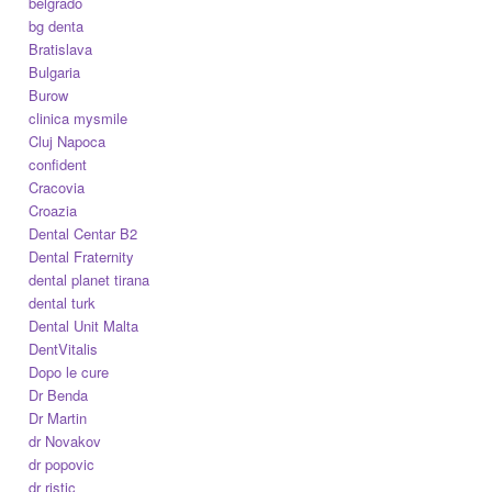
belgrado
bg denta
Bratislava
Bulgaria
Burow
clinica mysmile
Cluj Napoca
confident
Cracovia
Croazia
Dental Centar B2
Dental Fraternity
dental planet tirana
dental turk
Dental Unit Malta
DentVitalis
Dopo le cure
Dr Benda
Dr Martin
dr Novakov
dr popovic
dr ristic