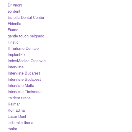
Dr Vrioni
eo dent
Estetic Dental Center
Fidentia
Fiume
gentle touch belgrado
Hristic
Il Turismo Dentale
ImplantFix
IndexMedica Cracovia
Interviste
Interviste Bucarest
Interviste Budapest
Interviste Malta
Interviste Timisoara
italdent tirana
Kalmar
Komadina
Laser Dent
ledismile tirana
malta