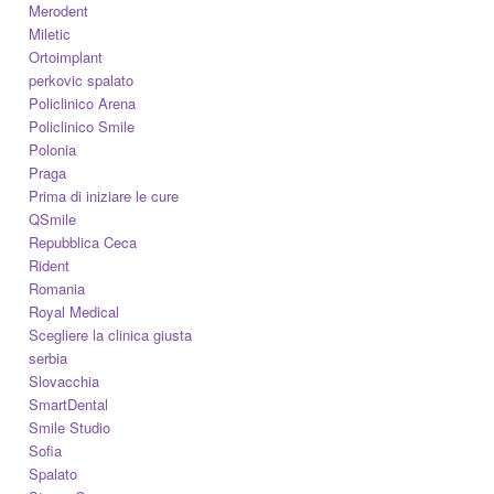
Merodent
Miletic
Ortoimplant
perkovic spalato
Policlinico Arena
Policlinico Smile
Polonia
Praga
Prima di iniziare le cure
QSmile
Repubblica Ceca
Rident
Romania
Royal Medical
Scegliere la clinica giusta
serbia
Slovacchia
SmartDental
Smile Studio
Sofia
Spalato