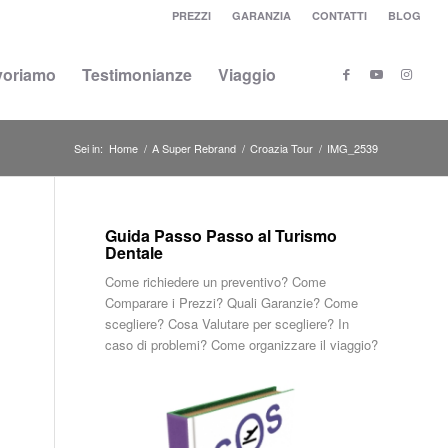
PREZZI
GARANZIA
CONTATTI
BLOG
voriamo
Testimonianze
Viaggio
Sei in:
Home
/
A Super Rebrand
/
Croazia Tour
/
IMG_2539
Guida Passo Passo al Turismo
Dentale
Come richiedere un preventivo? Come
Comparare i Prezzi? Quali Garanzie? Come
scegliere? Cosa Valutare per scegliere? In
caso di problemi? Come organizzare il viaggio?