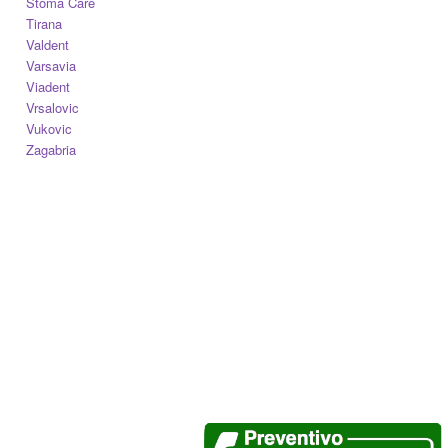
Stoma Care
Tirana
Valdent
Varsavia
Viadent
Vrsalovic
Vukovic
Zagabria