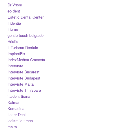
Dr Vrioni
eo dent
Estetic Dental Center
Fidentia
Fiume
gentle touch belgrado
Hristic
Il Turismo Dentale
ImplantFix
IndexMedica Cracovia
Interviste
Interviste Bucarest
Interviste Budapest
Interviste Malta
Interviste Timisoara
italdent tirana
Kalmar
Komadina
Laser Dent
ledismile tirana
malta