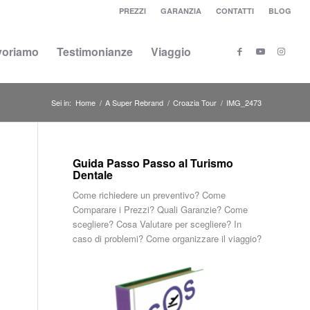
PREZZI
GARANZIA
CONTATTI
BLOG
voriamo
Testimonianze
Viaggio
Sei in:
Home
/
A Super Rebrand
/
Croazia Tour
/
IMG_2473
Guida Passo Passo al Turismo
Dentale
Come richiedere un preventivo? Come
Comparare i Prezzi? Quali Garanzie? Come
scegliere? Cosa Valutare per scegliere? In
caso di problemi? Come organizzare il viaggio?