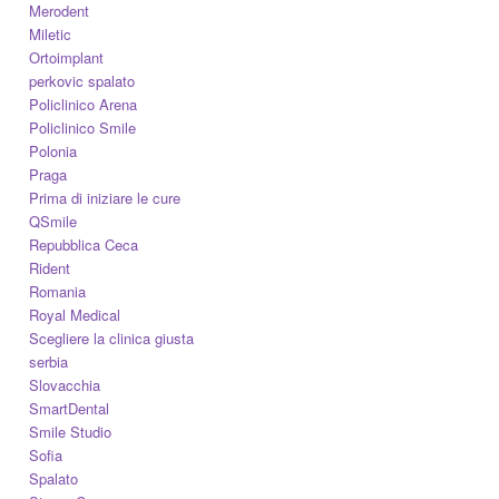
Merodent
Miletic
Ortoimplant
perkovic spalato
Policlinico Arena
Policlinico Smile
Polonia
Praga
Prima di iniziare le cure
QSmile
Repubblica Ceca
Rident
Romania
Royal Medical
Scegliere la clinica giusta
serbia
Slovacchia
SmartDental
Smile Studio
Sofia
Spalato