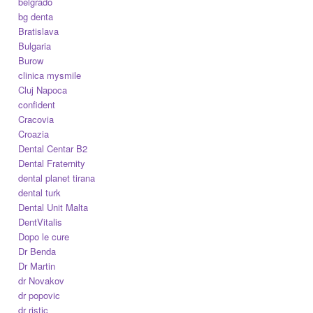
belgrado
bg denta
Bratislava
Bulgaria
Burow
clinica mysmile
Cluj Napoca
confident
Cracovia
Croazia
Dental Centar B2
Dental Fraternity
dental planet tirana
dental turk
Dental Unit Malta
DentVitalis
Dopo le cure
Dr Benda
Dr Martin
dr Novakov
dr popovic
dr ristic