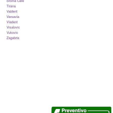
Stoma Care
Tirana
Valdent
Varsavia
Viadent
Vrsalovic
Vukovic
Zagabria