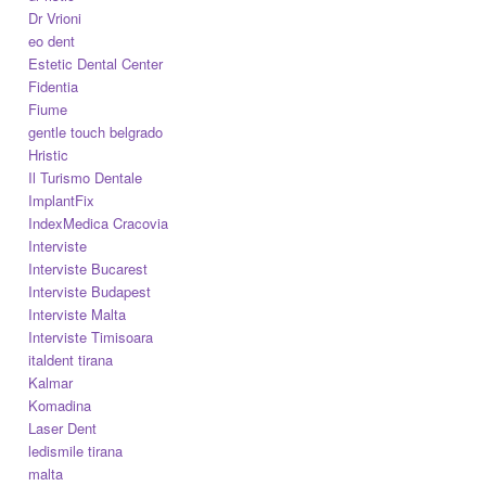
Dr Vrioni
eo dent
Estetic Dental Center
Fidentia
Fiume
gentle touch belgrado
Hristic
Il Turismo Dentale
ImplantFix
IndexMedica Cracovia
Interviste
Interviste Bucarest
Interviste Budapest
Interviste Malta
Interviste Timisoara
italdent tirana
Kalmar
Komadina
Laser Dent
ledismile tirana
malta