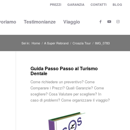
PREZZI
GARANZIA
CONTATTI
BLOG
voriamo
Testimonianze
Viaggio
Sei in:
Home
/
A Super Rebrand
/
Croazia Tour
/
IMG_0783
Guida Passo Passo al Turismo
Dentale
Come richiedere un preventivo? Come
Comparare i Prezzi? Quali Garanzie? Come
scegliere? Cosa Valutare per scegliere? In
caso di problemi? Come organizzare il viaggio?