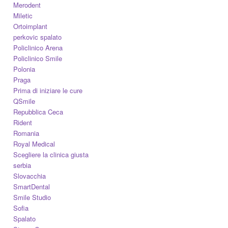
Merodent
Miletic
Ortoimplant
perkovic spalato
Policlinico Arena
Policlinico Smile
Polonia
Praga
Prima di iniziare le cure
QSmile
Repubblica Ceca
Rident
Romania
Royal Medical
Scegliere la clinica giusta
serbia
Slovacchia
SmartDental
Smile Studio
Sofia
Spalato