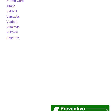
Stoma Care
Tirana
Valdent
Varsavia
Viadent
Vrsalovic
Vukovic
Zagabria