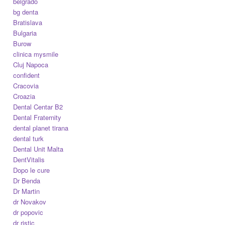
belgrado
bg denta
Bratislava
Bulgaria
Burow
clinica mysmile
Cluj Napoca
confident
Cracovia
Croazia
Dental Centar B2
Dental Fraternity
dental planet tirana
dental turk
Dental Unit Malta
DentVitalis
Dopo le cure
Dr Benda
Dr Martin
dr Novakov
dr popovic
dr ristic