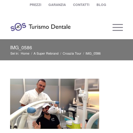
PREZZI
GARANZIA
CONTATTI
BLOG
IMG_0586
Sei in:
Home
/
A Super Rebrand
/
Croazia Tour
/
IMG_0586