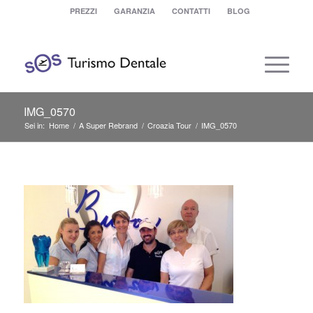
PREZZI
GARANZIA
CONTATTI
BLOG
IMG_0570
Sei in:
Home
/
A Super Rebrand
/
Croazia Tour
/
IMG_0570