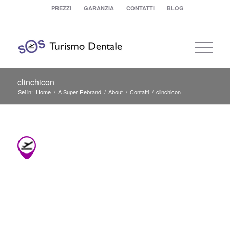
PREZZI
GARANZIA
CONTATTI
BLOG
clinchicon
Sei in:
Home
/
A Super Rebrand
/
About
/
Contatti
/
clinchicon