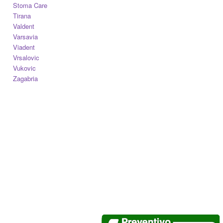
Stoma Care
Tirana
Valdent
Varsavia
Viadent
Vrsalovic
Vukovic
Zagabria