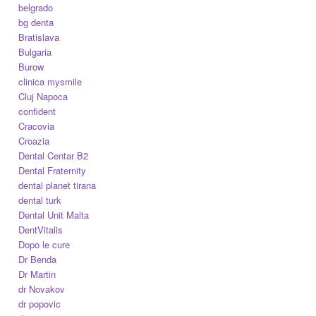
belgrado
bg denta
Bratislava
Bulgaria
Burow
clinica mysmile
Cluj Napoca
confident
Cracovia
Croazia
Dental Centar B2
Dental Fraternity
dental planet tirana
dental turk
Dental Unit Malta
DentVitalis
Dopo le cure
Dr Benda
Dr Martin
dr Novakov
dr popovic