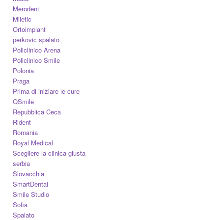
Merodent
Miletic
Ortoimplant
perkovic spalato
Policlinico Arena
Policlinico Smile
Polonia
Praga
Prima di iniziare le cure
QSmile
Repubblica Ceca
Rident
Romania
Royal Medical
Scegliere la clinica giusta
serbia
Slovacchia
SmartDental
Smile Studio
Sofia
Spalato