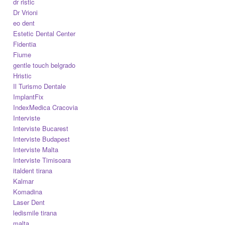
dr ristic
Dr Vrioni
eo dent
Estetic Dental Center
Fidentia
Fiume
gentle touch belgrado
Hristic
Il Turismo Dentale
ImplantFix
IndexMedica Cracovia
Interviste
Interviste Bucarest
Interviste Budapest
Interviste Malta
Interviste Timisoara
italdent tirana
Kalmar
Komadina
Laser Dent
ledismile tirana
malta