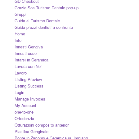
GD Checkout
Grazie Sos Turismo Dentale pop-up
Gruppi
Guida al Turismo Dentale
Guida prezzi dentisti a confronto
Home
Info
Innesti Gengiva
Innesti osso
Intarsi in Ceramica
Lavora con Noi
Lavoro
Listing Preview
Listing Success
Login
Manage Invoices
My Account
one-to-one
Ortodonzia
Otturazioni composito anteriori
Plastica Gengivale
Ponte in Zirconio e Ceramica su Impianti