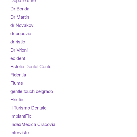
Dopo le cure
Dr Benda
Dr Martin
dr Novakov
dr popovic
dr ristic
Dr Vrioni
eo dent
Estetic Dental Center
Fidentia
Fiume
gentle touch belgrado
Hristic
Il Turismo Dentale
ImplantFix
IndexMedica Cracovia
Interviste