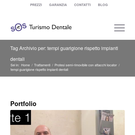
PREZZI
GARANZIA
CONTATTI
BLOG
Tag Archivio per: tempi guarigione rispetto impianti
dentali
Sei in:
Home
/
Trattamenti
/
Protesi semi-rimovibile con attacchi locator
/
tempi guarigione rispetto impianti dentali
Portfolio