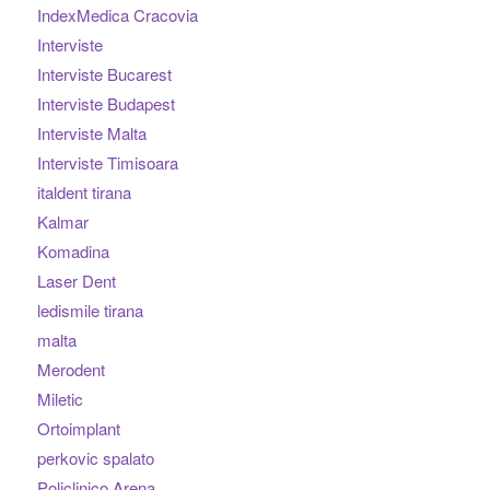
IndexMedica Cracovia
Interviste
Interviste Bucarest
Interviste Budapest
Interviste Malta
Interviste Timisoara
italdent tirana
Kalmar
Komadina
Laser Dent
ledismile tirana
malta
Merodent
Miletic
Ortoimplant
perkovic spalato
Policlinico Arena