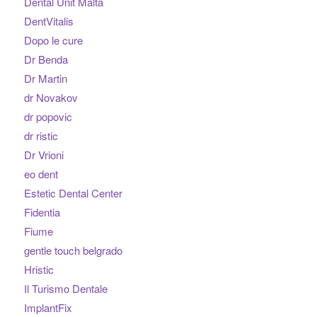
Dental Unit Malta
DentVitalis
Dopo le cure
Dr Benda
Dr Martin
dr Novakov
dr popovic
dr ristic
Dr Vrioni
eo dent
Estetic Dental Center
Fidentia
Fiume
gentle touch belgrado
Hristic
Il Turismo Dentale
ImplantFix