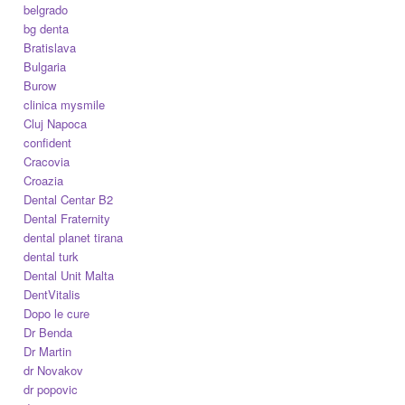
belgrado
bg denta
Bratislava
Bulgaria
Burow
clinica mysmile
Cluj Napoca
confident
Cracovia
Croazia
Dental Centar B2
Dental Fraternity
dental planet tirana
dental turk
Dental Unit Malta
DentVitalis
Dopo le cure
Dr Benda
Dr Martin
dr Novakov
dr popovic