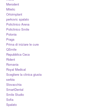
Merodent
Miletic
Ortoimplant
perkovic spalato
Policlinico Arena
Policlinico Smile
Polonia
Praga
Prima di iniziare le cure
QSmile
Repubblica Ceca
Rident
Romania
Royal Medical
Scegliere la clinica giusta
serbia
Slovacchia
SmartDental
Smile Studio
Sofia
Spalato