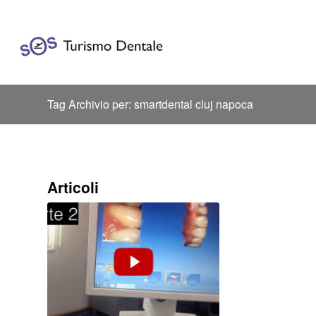
Tag Archivio per: smartdental cluj napoca
Articoli