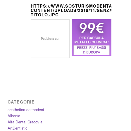
HTTPS://WWW.SOSTURISMODENTALE.IT/W
CONTENT/UPLOADS/2015/11/SENZA-
TITOLO.JPG
Pubblicità qui
CATEGORIE
aesthetica dermadent
Albania
Alfa Dental Cracovia
ArtDentistic