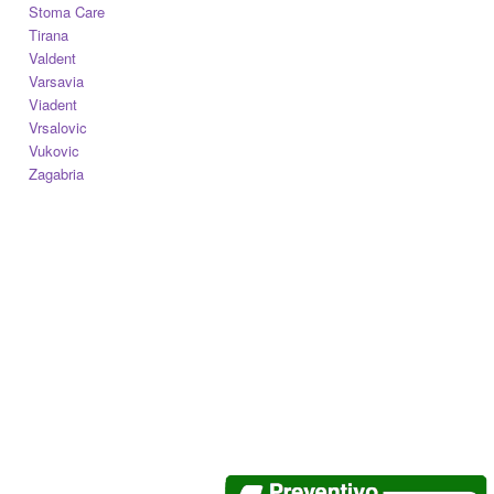
Stoma Care
Tirana
Valdent
Varsavia
Viadent
Vrsalovic
Vukovic
Zagabria