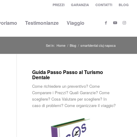
PREZZI
GARANZIA
CONTATTI
BLOG
voriamo
Testimonianze
Viaggio
Sei in:
Home
/
Blog
/
smartdental cluj napoca
Guida Passo Passo al Turismo
Dentale
Come richiedere un preventivo? Come
Comparare i Prezzi? Quali Garanzie? Come
scegliere? Cosa Valutare per scegliere? In
caso di problemi? Come organizzare il viaggio?