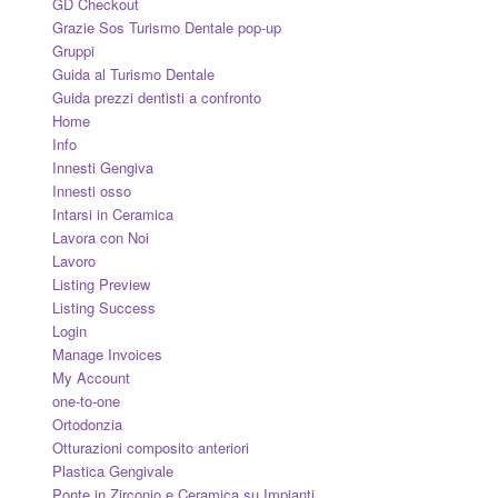
GD Checkout
Grazie Sos Turismo Dentale pop-up
Gruppi
Guida al Turismo Dentale
Guida prezzi dentisti a confronto
Home
Info
Innesti Gengiva
Innesti osso
Intarsi in Ceramica
Lavora con Noi
Lavoro
Listing Preview
Listing Success
Login
Manage Invoices
My Account
one-to-one
Ortodonzia
Otturazioni composito anteriori
Plastica Gengivale
Ponte in Zirconio e Ceramica su Impianti