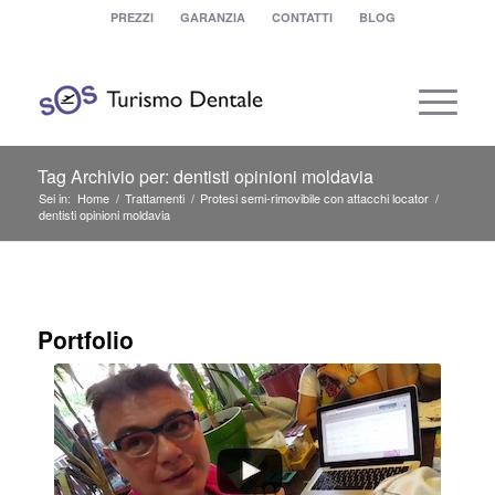
PREZZI
GARANZIA
CONTATTI
BLOG
Tag Archivio per: dentisti opinioni moldavia
Sei in:
Home
/
Trattamenti
/
Protesi semi-rimovibile con attacchi locator
/
dentisti opinioni moldavia
Portfolio