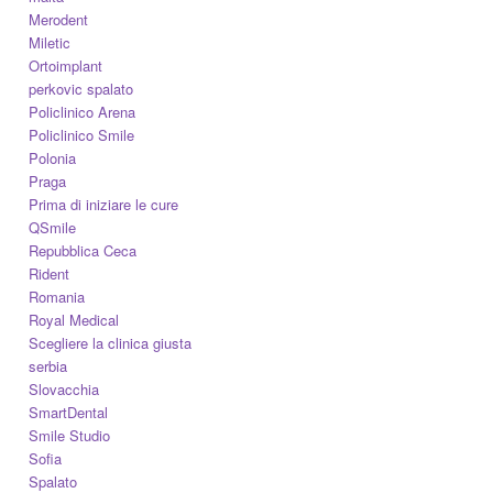
Merodent
Miletic
Ortoimplant
perkovic spalato
Policlinico Arena
Policlinico Smile
Polonia
Praga
Prima di iniziare le cure
QSmile
Repubblica Ceca
Rident
Romania
Royal Medical
Scegliere la clinica giusta
serbia
Slovacchia
SmartDental
Smile Studio
Sofia
Spalato