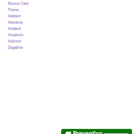
Stoma Care
Tirana
Valdent
Varsavia
Viadent
Vrsalovic
Vukovic
Zagabria