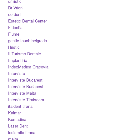
dr ristic
Dr Vrioni
eo dent
Estetic Dental Center
Fidentia
Fiume
gentle touch belgrado
Hristic
Il Turismo Dentale
ImplantFix
IndexMedica Cracovia
Interviste
Interviste Bucarest
Interviste Budapest
Interviste Malta
Interviste Timisoara
italdent tirana
Kalmar
Komadina
Laser Dent
ledismile tirana
malta