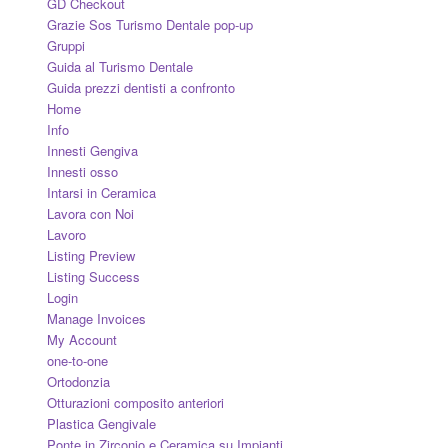
GD Checkout
Grazie Sos Turismo Dentale pop-up
Gruppi
Guida al Turismo Dentale
Guida prezzi dentisti a confronto
Home
Info
Innesti Gengiva
Innesti osso
Intarsi in Ceramica
Lavora con Noi
Lavoro
Listing Preview
Listing Success
Login
Manage Invoices
My Account
one-to-one
Ortodonzia
Otturazioni composito anteriori
Plastica Gengivale
Ponte in Zirconio e Ceramica su Impianti