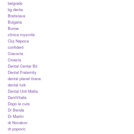
belgrado
bg denta
Bratislava
Bulgaria
Burow
clinica mysmile
Cluj Napoca
confident
Cracovia
Croazia
Dental Centar B2
Dental Fraternity
dental planet tirana
dental turk
Dental Unit Malta
DentVitalis
Dopo le cure
Dr Benda
Dr Martin
dr Novakov
dr popovic