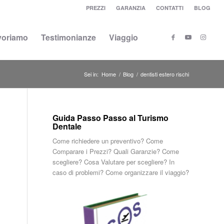
PREZZI
GARANZIA
CONTATTI
BLOG
voriamo
Testimonianze
Viaggio
Sei in:
Home
/
Blog
/
dentisti estero rischi
Guida Passo Passo al Turismo
Dentale
Come richiedere un preventivo? Come
Comparare i Prezzi? Quali Garanzie? Come
scegliere? Cosa Valutare per scegliere? In
caso di problemi? Come organizzare il viaggio?