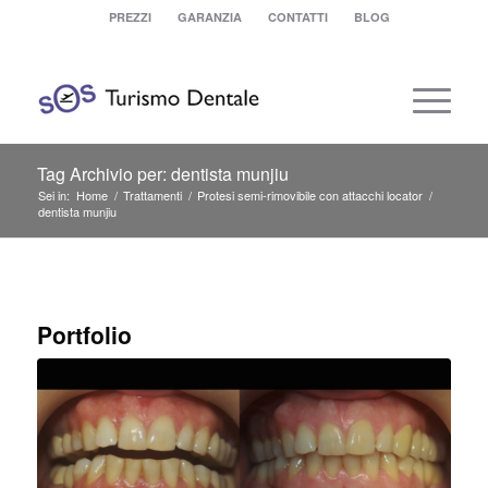
PREZZI
GARANZIA
CONTATTI
BLOG
Tag Archivio per: dentista munjiu
Sei in:
Home
/
Trattamenti
/
Protesi semi-rimovibile con attacchi locator
/
dentista munjiu
Portfolio