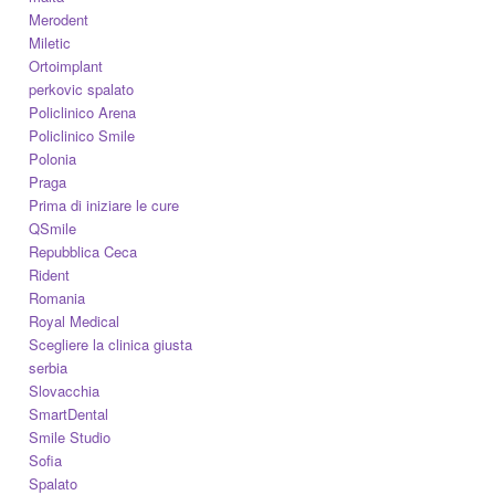
Merodent
Miletic
Ortoimplant
perkovic spalato
Policlinico Arena
Policlinico Smile
Polonia
Praga
Prima di iniziare le cure
QSmile
Repubblica Ceca
Rident
Romania
Royal Medical
Scegliere la clinica giusta
serbia
Slovacchia
SmartDental
Smile Studio
Sofia
Spalato