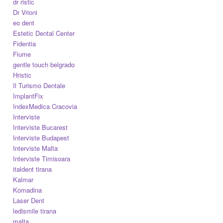
dr ristic
Dr Vrioni
eo dent
Estetic Dental Center
Fidentia
Fiume
gentle touch belgrado
Hristic
Il Turismo Dentale
ImplantFix
IndexMedica Cracovia
Interviste
Interviste Bucarest
Interviste Budapest
Interviste Malta
Interviste Timisoara
italdent tirana
Kalmar
Komadina
Laser Dent
ledismile tirana
malta