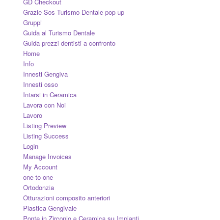
GD Checkout
Grazie Sos Turismo Dentale pop-up
Gruppi
Guida al Turismo Dentale
Guida prezzi dentisti a confronto
Home
Info
Innesti Gengiva
Innesti osso
Intarsi in Ceramica
Lavora con Noi
Lavoro
Listing Preview
Listing Success
Login
Manage Invoices
My Account
one-to-one
Ortodonzia
Otturazioni composito anteriori
Plastica Gengivale
Ponte in Zirconio e Ceramica su Impianti