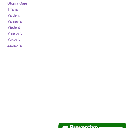
Stoma Care
Tirana
Valdent
Varsavia
Viadent
Vrsalovic
Vukovic
Zagabria