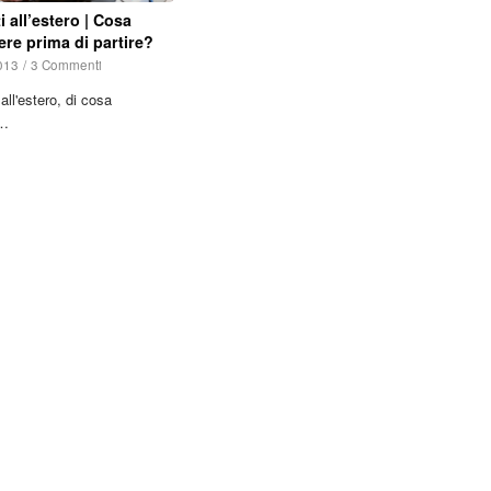
ti all’estero | Cosa
re prima di partire?
013
/
3 Commenti
all'estero, di cosa
i…