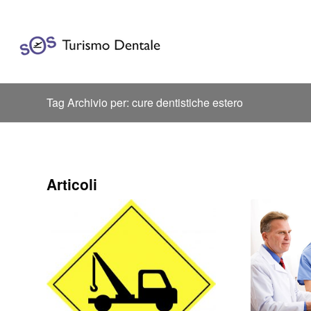
Tag Archivio per: cure dentistiche estero
Articoli