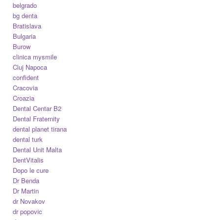
belgrado
bg denta
Bratislava
Bulgaria
Burow
clinica mysmile
Cluj Napoca
confident
Cracovia
Croazia
Dental Centar B2
Dental Fraternity
dental planet tirana
dental turk
Dental Unit Malta
DentVitalis
Dopo le cure
Dr Benda
Dr Martin
dr Novakov
dr popovic