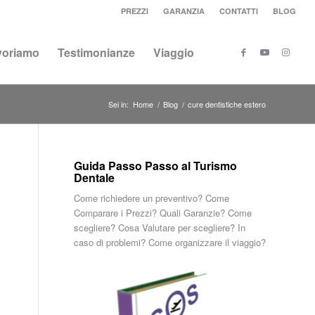
PREZZI
GARANZIA
CONTATTI
BLOG
voriamo
Testimonianze
Viaggio
Sei in:
Home
/
Blog
/
cure dentistiche estero
Guida Passo Passo al Turismo
Dentale
Come richiedere un preventivo? Come
Comparare i Prezzi? Quali Garanzie? Come
scegliere? Cosa Valutare per scegliere? In
caso di problemi? Come organizzare il viaggio?