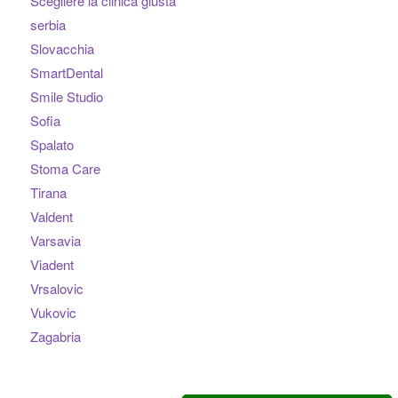
Scegliere la clinica giusta
serbia
Slovacchia
SmartDental
Smile Studio
Sofia
Spalato
Stoma Care
Tirana
Valdent
Varsavia
Viadent
Vrsalovic
Vukovic
Zagabria