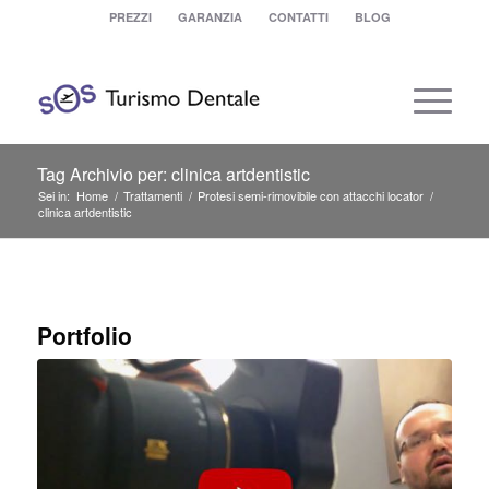
PREZZI
GARANZIA
CONTATTI
BLOG
Tag Archivio per: clinica artdentistic
Sei in:
Home
/
Trattamenti
/
Protesi semi-rimovibile con attacchi locator
/
clinica artdentistic
Portfolio