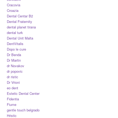
Cracovia
Croazia
Dental Centar B2
Dental Fraternity
dental planet tirana
dental turk
Dental Unit Malta
DentVitalis
Dopo le cure
Dr Benda
Dr Martin
dr Novakov
dr popovic
dr ristic
Dr Vrioni
eo dent
Estetic Dental Center
Fidentia
Fiume
gentle touch belgrado
Hristic