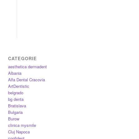
CATEGORIE
aesthetica dermadent
Albania
Alfa Dental Cracovia
ArtDentistic
belgrado
bg denta
Bratislava
Bulgaria
Burow
clinica mysmile
Cluj Napoca
confident