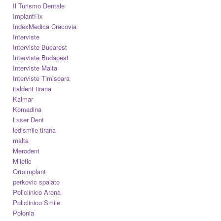
Il Turismo Dentale
ImplantFix
IndexMedica Cracovia
Interviste
Interviste Bucarest
Interviste Budapest
Interviste Malta
Interviste Timisoara
italdent tirana
Kalmar
Komadina
Laser Dent
ledismile tirana
malta
Merodent
Miletic
Ortoimplant
perkovic spalato
Policlinico Arena
Policlinico Smile
Polonia