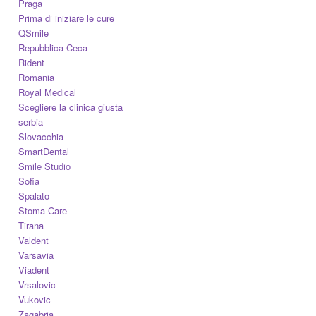
Praga
Prima di iniziare le cure
QSmile
Repubblica Ceca
Rident
Romania
Royal Medical
Scegliere la clinica giusta
serbia
Slovacchia
SmartDental
Smile Studio
Sofia
Spalato
Stoma Care
Tirana
Valdent
Varsavia
Viadent
Vrsalovic
Vukovic
Zagabria