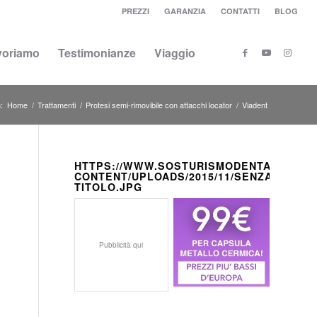
PREZZI
GARANZIA
CONTATTI
BLOG
voriamo
Testimonianze
Viaggio
:
Home
/
Trattamenti
/
Protesi semi-rimovibile con attacchi locator
/
Viadent
HTTPS://WWW.SOSTURISMODENTALE.IT/W
CONTENT/UPLOADS/2015/11/SENZA-
TITOLO.JPG
Pubblicità qui