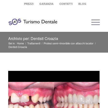
PREZZI
GARANZIA
CONTATTI
BLOG
Archivio per: Dentisti Croazia
Sei in:
Home
/
Trattamenti
/
Protesi semi-rimovibile con attacchi locator
/
Dentisti Croazia