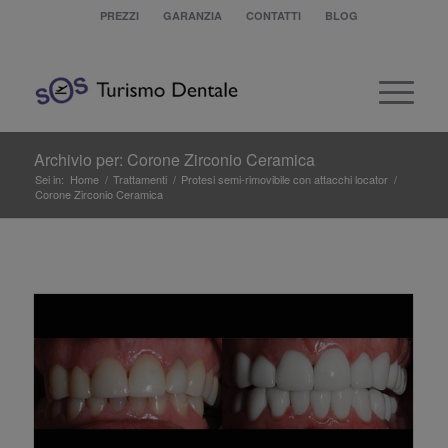
PREZZI
GARANZIA
CONTATTI
BLOG
Archivio per: Corone Zirconio Ceramica
Sei in:
Home
/
Trattamenti
/
Protesi semi-rimovibile con attacchi locator
/
Corone Zirconio Ceramica