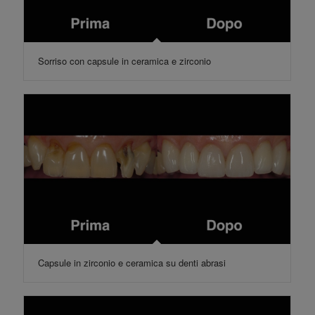
Sorriso con capsule in ceramica e zirconio
Capsule in zirconio e ceramica su denti abrasi