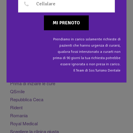
ledismile tirana
malta
Merodent
MI PRENOTO
Miletic
Ortoimplant
Prendiamo in carico solamente richieste di
perkovic spalato
pazienti che hanno urgenza di curarsi,
Policlinico Arena
qualora fossi intenzionato a curarti non
prima di 90 giorni la tua richiesta potrebbe
Policlinico Smile
essere ignorata o non presa in carico.
Polonia
Il Team di Sos Turismo Dentale
Praga
Prima di iniziare le cure
QSmile
Repubblica Ceca
Rident
Romania
Royal Medical
Scegliere la clinica giusta