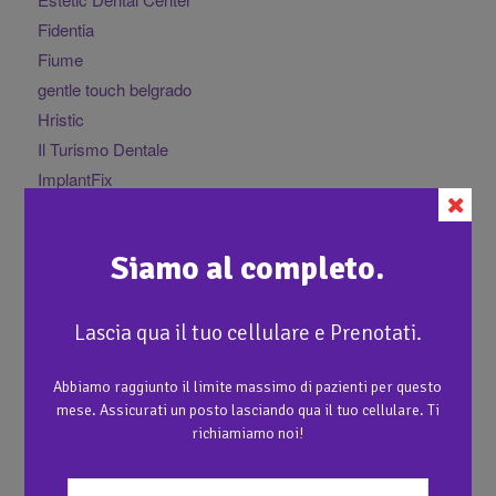
Fidentia
Fiume
gentle touch belgrado
Hristic
Il Turismo Dentale
ImplantFix
IndexMedica Cracovia
Interviste
Siamo al completo.
Interviste Bucarest
Interviste Budapest
Interviste Malta
Lascia qua il tuo cellulare e Prenotati.
Interviste Timisoara
italdent tirana
Abbiamo raggiunto il limite massimo di pazienti per questo
mese. Assicurati un posto lasciando qua il tuo cellulare. Ti
Kalmar
richiamiamo noi!
Komadina
Laser Dent