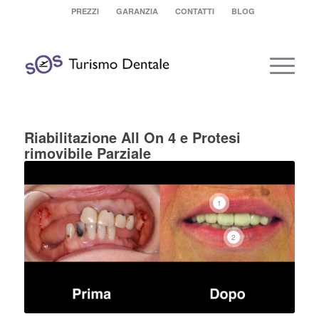
PREZZI
GARANZIA
CONTATTI
BLOG
Riabilitazione All On 4 e Protesi
rimovibile Parziale
1
2