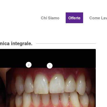
Chi Siamo
Offerte
Come La
mica integrale.
2
1