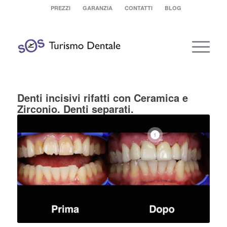
PREZZI
GARANZIA
CONTATTI
BLOG
Denti incisivi rifatti con Ceramica e
Zirconio. Denti separati.
1